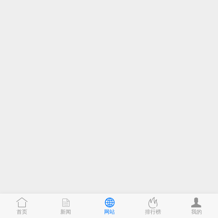
疾病,性病等男性疾病有着独到的方法。
首页
新闻
网站
排行榜
我的