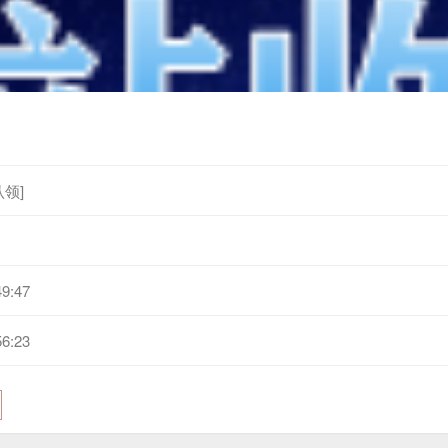
领]
49:47
56:23